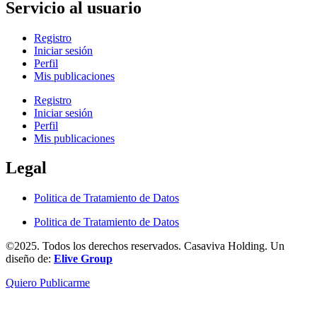
Servicio al usuario
Registro
Iniciar sesión
Perfil
Mis publicaciones
Registro
Iniciar sesión
Perfil
Mis publicaciones
Legal
Politica de Tratamiento de Datos
Politica de Tratamiento de Datos
©2025. Todos los derechos reservados. Casaviva Holding. Un
diseño de:
Elive Group
Quiero Publicarme