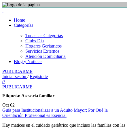
Home
Categorías
Todas las Categorías
Clubs Día
Hogares Geriátricos
Servicios Externos
Atención Domiciliaria
Blog y Noticias
PUBLICARME
Iniciar sesión
/
Regístrate
0
PUBLICARME
Etiqueta:
Asesoría familiar
Oct
02
Guía para Institucionalizar a un Adulto Mayor: Por Qué la
Orientación Profesional es Esencial
Hay matices en el cuidado geriátrico que incluso las familias con las